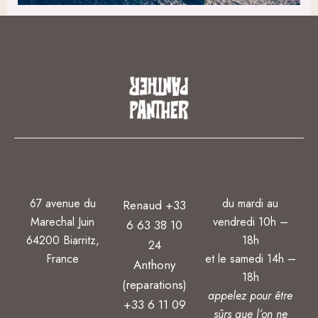
67 avenue du
du mardi au
Renaud +33
Marechal Juin
vendredi 10h –
6 63 38 10
64200 Biarritz,
18h
24
France
et le samedi 14h –
Anthony
18h
(reparations)
appelez pour être
+33 6 11 09
sûrs que l’on ne