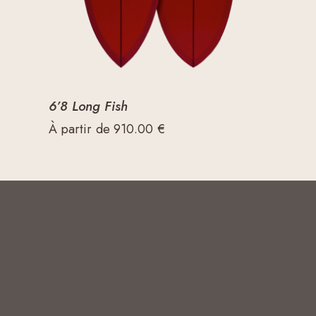
6’8 Long Fish
À partir de
910.00
€