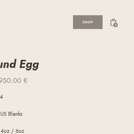
SHOP
0
und Egg
950.00
€
/4
 US Blanks
 4oz / 6oz