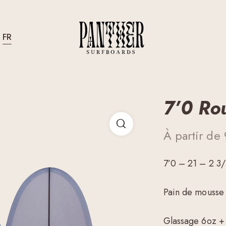
FR
7’0 Ro
À partir de
7’0 – 21 – 2 3
Pain de mousse
Glassage 6oz +