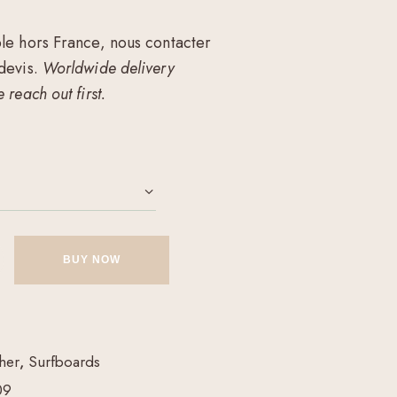
ble hors France, nous contacter
 devis.
Worldwide delivery
 reach out first.
BUY NOW
her
,
Surfboards
09