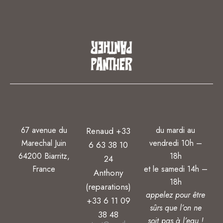
67 avenue du
du mardi au
Renaud +33
Marechal Juin
vendredi 10h –
6 63 38 10
64200 Biarritz,
18h
24
France
et le samedi 14h –
Anthony
18h
(reparations)
appelez pour être
+33 6 11 09
sûrs que l’on ne
38 48
soit pas à l’eau !